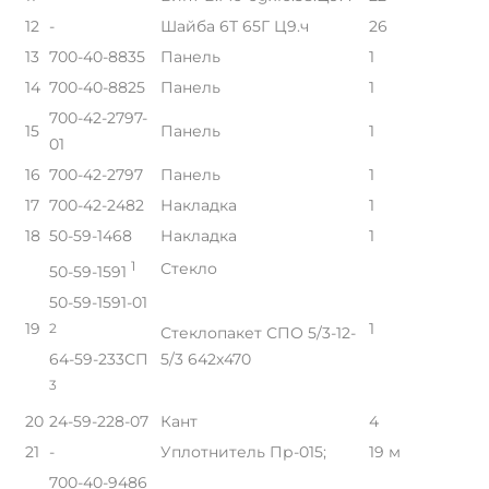
12
-
Шайба 6Т 65Г Ц9.ч
26
13
700-40-8835
Панель
1
14
700-40-8825
Панель
1
700-42-2797-
15
Панель
1
01
16
700-42-2797
Панель
1
17
700-42-2482
Накладка
1
18
50-59-1468
Накладка
1
1
Стекло
50-59-1591
50-59-1591-01
19
1
2
Стеклопакет СПО 5/3-12-
5/3 642x470
64-59-233СП
3
20
24-59-228-07
Кант
4
21
-
Уплотнитель Пр-015;
19 м
700-40-9486