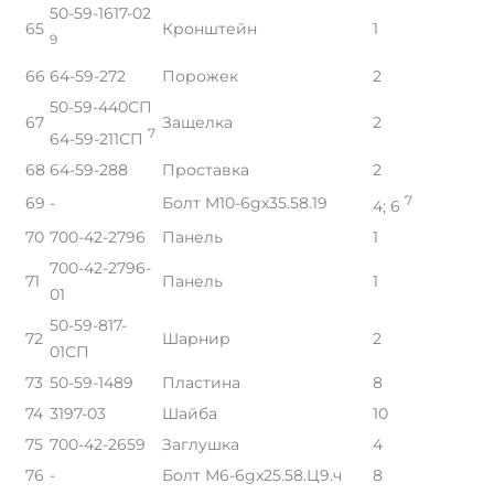
50-59-1617-02
65
Кронштейн
1
9
66
64-59-272
Порожек
2
50-59-440СП
67
Защелка
2
7
64-59-211СП
68
64-59-288
Проставка
2
69
-
Болт M10-6gx35.58.19
7
4; 6
70
700-42-2796
Панель
1
700-42-2796-
71
Панель
1
01
50-59-817-
72
Шарнир
2
01СП
73
50-59-1489
Пластина
8
74
3197-03
Шайба
10
75
700-42-2659
Заглушка
4
76
-
Болт М6-6gx25.58.Ц9.ч
8