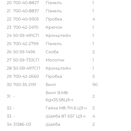
20
700-40-8827
Панель
1
21
700-40-8837
Панель
1
22
700-40-9305
Пробка
4
23
700-42-2470
Крючок
1
24
50-59-491СП
Кронштейн
1
25
700-42-2799
Панель
1
26
50-59-1496
Скоба
2
27
50-59-733СП
Молоток
1
28
50-5В-497СП
Кронштейн
1
29
700-42-2660
Пробка
5
30
700-35-2191
Винт
90
Винт В.М8-
31
-
2
6gх35.58Ц9.ч
32
-
Гайка М8-7Н.6.Ц9.ч
2
33
-
Шайба 8Т 65Г Ц9.ч
4
34
31386-03
Шайба
2