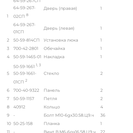
64-59-267СП
64-59-267-
Дверь (правая)
1
8
1
02СП
64-59-267-
Дверь (левая)
1
01СП
2
50-59-814СП
Установка люка
1
3
700-42-2801
Обечайка
1
4
50-59-1465-01
Накладка
1
1, 3
50-59-1661
5
Стекло
2
50-59-1661-
2
01СП
6
700-40-9322
Панель
2
7
50-59-1157
Петля
2
8
40912
Кольцо
4
9
-
Болт М10-6gх30.58.Ц9.ч
36
10
50-25-158
Планка
1
11
-
Винт В.М6-6gх16.58.Ц9.ч
22