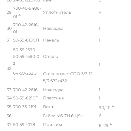
700-40-9486-
29
Уплотнитель
4
4
01
700-42-2816-
30
Накладка
1
01
31
50-59-81ЗСП
Панель
1
1
50-59-1590
Стекло
50-59-1590-01
2
1
32
64-59-232СП
СтеклопакетСПО 5/3-12-
3
5/3 672x432
33
700-42-2816
Накладка
1
34
50-59-821СП
Пластина
1
35
700-35-2191
Винт
4
90; 111
36
-
Гайка М6-7Н.6.Ц9.Ч
6
37
50-59-1078
Прижим
4
8; 29