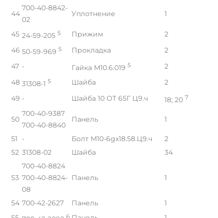
700-40-8842-
44
Уплотнение
1
02
45
5
Прижим
2
24-59-205
46
5
Прокладка
2
50-59-969
47
-
5
2
Гайка М10.6.019
48
5
Шайба
2
31308-1
49
-
Шайба 10 ОТ 65Г Ц9.ч
7
18; 20
700-40-9387
50
Панель
1
700-40-8840
51
-
Болт М10-6gx18.58.Ц9.ч
2
52
31308-02
Шайба
34
700-40-8824
53
700-40-8824-
Панель
1
08
54
700-42-2627
Панель
1
55
6
Панель
1