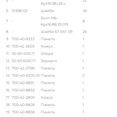
5
-
22
6gх16.58.Ц9.ч
6
31358-02
Шайба
26
Болт М6-
7
-
8
6gх16.88.35.019
8
-
Шайба 6Т 65Г 09
26
9
700-40-9323
Панель
1
10
700-42-2603
Кожух
1
11
50-59-415СП
Опора
1
12
50-59-650СП
Зеркало
1
13
700-42-2798
Панель
1
14
700-40-9370-01
Панель
2
15
700-40-8831
Панель
1
16
700-40-8832
Панель
1
17
700-42-2800
Кожух
1
18
700-40-8826
Панель
1
19
700-40-8836
Панель
1