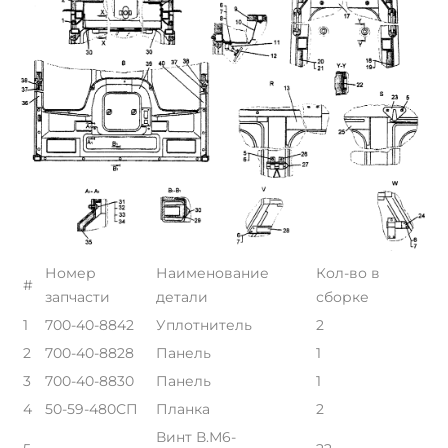
Номер
Наименование
Кол-во в
#
запчасти
детали
сборке
1
700-40-8842
Уплотнитель
2
2
700-40-8828
Панель
1
3
700-40-8830
Панель
1
4
50-59-480СП
Планка
2
Винт В.М6-