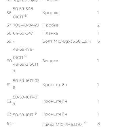
700-42-2892
50-59-548-
56
Крышка
1
6
01СП
57
700-40-9449
Пробка
2
58
64-59-247
Планка
1
59
-
Болт М10-6gx35.58.Ц9.ч
6
48-59-176-
9
01СП
60
Защита
1
48-59-215СП
9
50-59-1617-03
61
Кронштейн
1
9
50-59-1617-01
62
Кронштейн
1
9
63
9
Кронштейн
1
50-59-1617
64
-
9
8
Гайка М10-7Н6.Ц9.ч