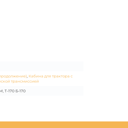
продолжение)
,
Кабина для трактора с
ской трансмиссией
, Т-170 Б-170