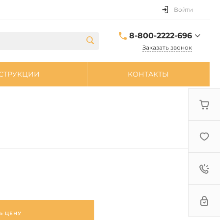
Войти
8-800-2222-696
Заказать звонок
8-800-2222-696
СТРУКЦИИ
КОНТАКТЫ
sale@zpdetal.ru
Ь ЦЕНУ