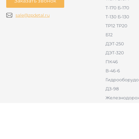
Заказать звонок
Т-170 Б-170
sale@zpdetal.ru
Т-130 Б-130
ТР12 ТР20
Б12
ДЭТ-250
ДЭТ-320
ПК46
В-46-6
Гидрооборудо
ДЗ-98
Железнодорож
РВД
Тракторы с б
оборудовани