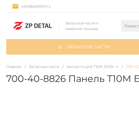
sale@zpdetal.ru
Запасные части к
тяжёлой технике
ЗАПАСНЫЕ ЧАСТИ
Главная
/
Запасные части
/
Запчасти для Т10М Б10М
/
700-4
700-40-8826 Панель Т10М 