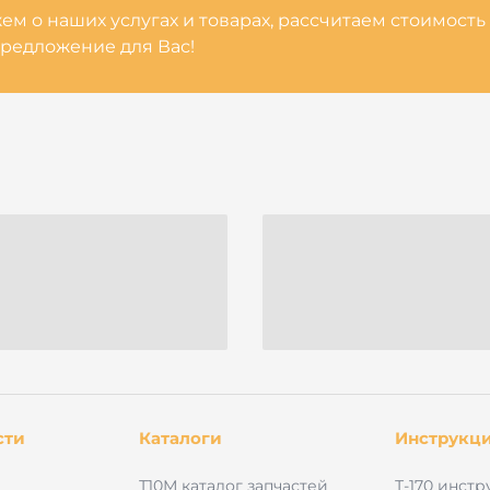
м о наших услугах и товарах, рассчитаем стоимость
редложение для Вас!
сти
Каталоги
Инструкц
Т10М каталог запчастей
Т-170 инстр