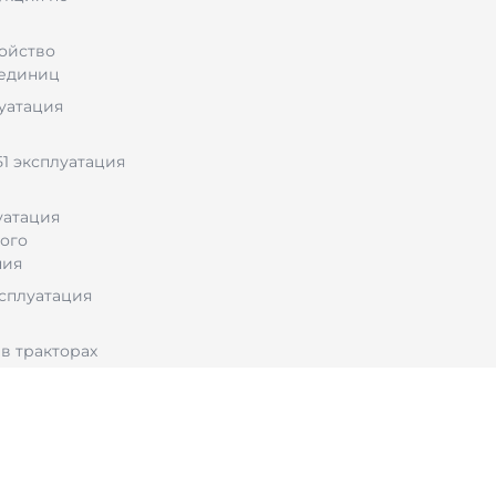
ройство
 единиц
луатация
1 эксплуатация
уатация
ого
ния
ксплуатация
в тракторах