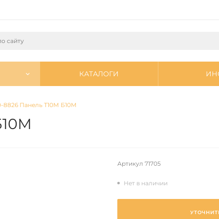
КАТАЛОГИ
ИН
0-8826 Панель Т10М Б10М
Б10М
Артикул
71705
Нет в наличии
УТОЧНИТ