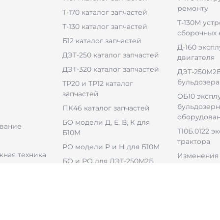
ремонту
Т-170 каталог запчастей
Т-130М уст
Т-130 каталог запчастей
сборочных
Б12 каталог запчастей
Д-160 эксп
ДЭТ-250 каталог запчастей
двигателя
ДЭТ-320 каталог запчастей
ДЭТ-250М2Б
бульдозера
ТР20 и ТР12 каталог
запчастей
ОБ10 экспл
бульдозерн
ПК46 каталог запчастей
оборудова
БО модели Д, Е, В, К для
вание
Т10Б.0122 э
Б10М
трактора
РО модели Р и Н для Б10М
ная техника
Изменения 
БО и РО для ДЭТ-250М2Б
БО для ДЭТ-320Б1
ульдозерным
РО для ДЭТ-320Б1Р2
ем
В-46-6 каталог запчастей