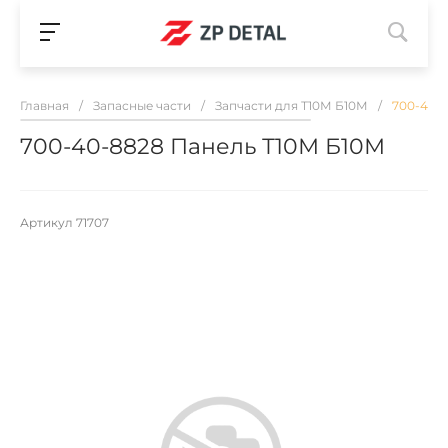
Главная
/
Запасные части
/
Запчасти для Т10М Б10М
/
700-40-
700-40-8828 Панель Т10М Б10М
Артикул
71707