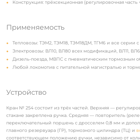
Конструкция: трёхсекционная (регулировочная часть 
Применяемость
Тепловозы: ТЭМ2, ТЭМ18, ТЭМ18ДМ, ТГМ6 и все серии с
Электровозы: ВЛ10, ВЛ80 всех модификаций, ВЛ11, ВЛ6
Дизель-поезда, МВПС с пневматическим тормозным 
Любой локомотив с питательной магистралью и торм
Устройство
Кран № 254 состоит из трёх частей. Верхняя — регулир
стакане закреплена ручка. Средняя — повторитель (рел
переключательный поршень с дросселем 0,8 мм и допол
главного резервуара (ГР), тормозного цилиндра (ТЦ) и
в
соответствующем положению ручки, независимо от коли