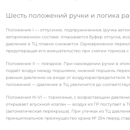
Шесть положений ручки и логика р
Положение I — отпускное, подпружиненное (ручка автом
заторможенном составе: открывается буфер отпуска, во
давление в ТЦ плавно снижается. Одновременно перек
предотвращая его вмешательство при снятии тормоза с
Положение II — поездное. При нахождении ручки в это
подаёт воздух между поршнями, нижний поршень переме
равным давлению на входе от воздухораспределителя. 
положений — давление в ТЦ увеличится до соответству
Положения III–VI — тормозные, с возрастающим давлени
открывает впускной клапан — воздух из ГР поступает в
(автоматическая перекрыша). При утечках из ТЦ давлен
принципиальное преимущество крана № 254 перед стары