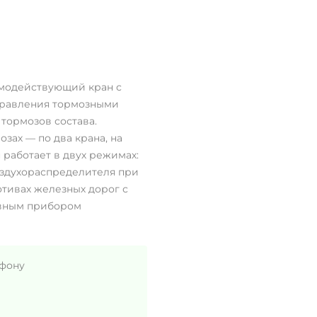
модействующий кран с
правления тормозными
тормозов состава.
зах — по два крана, на
 работает в двух режимах:
здухораспределителя при
тивах железных дорог с
новным прибором
ефону