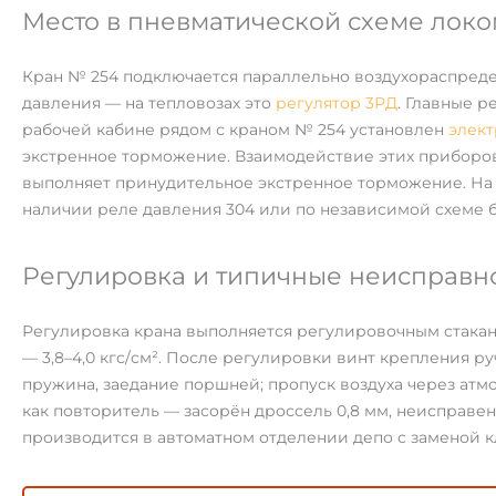
Место в пневматической схеме лок
Кран № 254 подключается параллельно воздухораспреде
давления — на тепловозах это
регулятор 3РД
. Главные 
рабочей кабине рядом с краном № 254 установлен
элект
экстренное торможение. Взаимодействие этих приборов
выполняет принудительное экстренное торможение. На э
наличии реле давления 304 или по независимой схеме б
Регулировка и типичные неисправн
Регулировка крана выполняется регулировочным стаканом 
— 3,8–4,0 кгс/см². После регулировки винт крепления р
пружина, заедание поршней; пропуск воздуха через атм
как повторитель — засорён дроссель 0,8 мм, неисправ
производится в автоматном отделении депо с заменой к