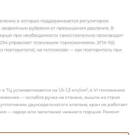
авление в которых поддерживается регулятором
 аварийным рубежом от превышения давления. В
торый при необходимости самостоятельно производит
 254 управляет плановыми торможениями, ЭПК-150
 повторителя); на тепловозах — как повторитель при
ТЦ устанавливается на 1,0–1,3 кгс/см², в VI положении
можения — ослабла ручка на стакане, вышла из строя
плотнение двухседельчатого клапана; кран не работает
ние — задир или залипание нижнего поршня. Ремонт