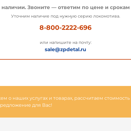
в наличии. Звоните — ответим по цене и срокам 
Уточним наличие под нужную серию локомотива.
8-800-2222-696
или напишите на почту:
sale@zpdetal.ru
м о наших услугах и товарах, рассчитаем стоимость
редложение для Вас!