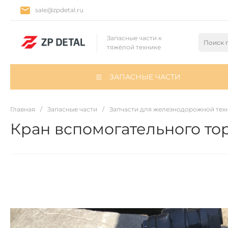
sale@zpdetal.ru
Запасные части к
тяжёлой технике
ЗАПАСНЫЕ ЧАСТИ
Главная
/
Запасные части
/
Запчасти для железнодорожной тех
Кран вспомогательного то