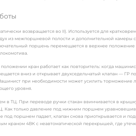
аботы
атически возвращается во II). Используется для кратковре
здух из межпоршневой полости и дополнительной камеры с
лючательный поршень перемещается в верхнее положение
 локомотива.
м положении кран работает как повторитель: когда машини
щается вниз и открывает двухседельчатый клапан — ГР под
Машинист при необходимости может усилить торможение ло
ющего уровня.
ем в ТЦ. При переводе ручки стакан ввинчивается в крыш
 ТЦ. Как только давление под нижним поршнем уравновешив
ие под поршнем падает, клапан снова приоткрывается и по
м краном 4ВК с неавтоматической перекрышей, где утечк