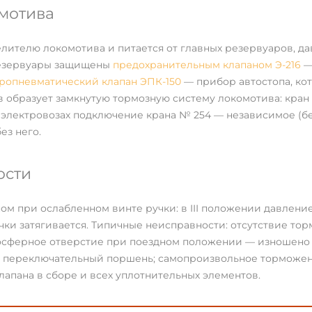
омотива
лителю локомотива и питается от главных резервуаров, д
резервуары защищены
предохранительным клапаном Э-216
—
ропневматический клапан ЭПК-150
— прибор автостопа, ко
 образует замкнутую тормозную систему локомотива: кран
лектровозах подключение крана № 254 — независимое (без
ез него.
ости
при ослабленном винте ручки: в III положении давление в 
учки затягивается. Типичные неисправности: отсутствие тор
осферное отверстие при поездном положении — изношено у
ен переключательный поршень; самопроизвольное торможе
лапана в сборе и всех уплотнительных элементов.