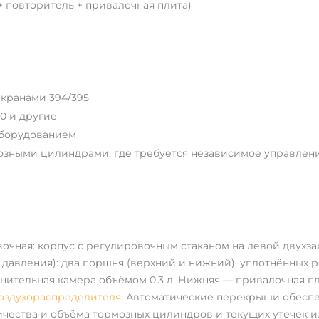
+ повторитель + привалочная плита)
 кранами 394/395
0 и другие
оборудованием
озными цилиндрами, где требуется независимое управлен
овочная: корпус с регулировочным стаканом на левой двухз
е давления): два поршня (верхний и нижний), уплотнённых
нительная камера объёмом 0,3 л. Нижняя — привалочная пл
оздухораспределителя
. Автоматические перекрыши обеспе
чества и объёма тормозных цилиндров и текущих утечек из