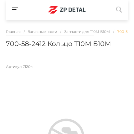
Главная
/
Запасные части
/
Запчасти для Т10М Б10М
/
700-58-2
700-58-2412 Кольцо Т10М Б10М
Артикул
71204