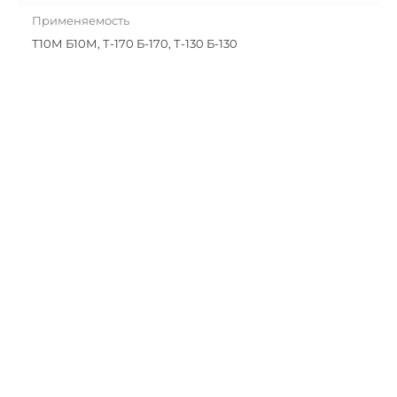
Применяемость
Т10М Б10М, Т-170 Б-170, Т-130 Б-130