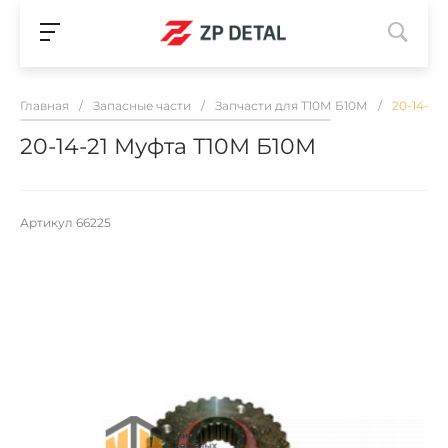
Главная
/
Запасные части
/
Запчасти для Т10М Б10М
/
20-14-21
20-14-21 Муфта Т10М Б10М
Артикул
66225