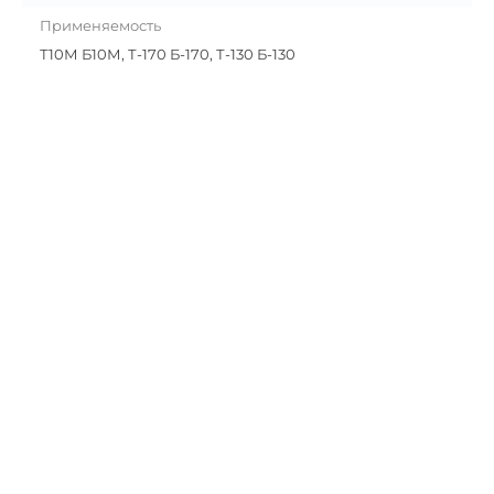
Применяемость
Т10М Б10М, Т-170 Б-170, Т-130 Б-130