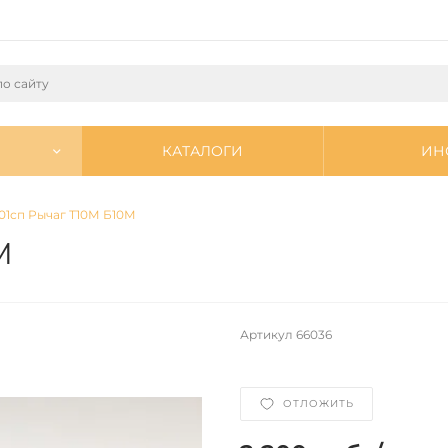
КАТАЛОГИ
ИН
101сп Рычаг Т10М Б10М
М
Артикул
66036
ОТЛОЖИТЬ