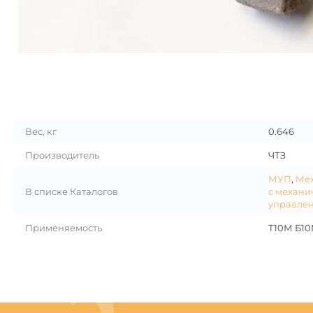
Вес, кг
0.646
Производитель
ЧТЗ
МУП
,
Мех
В списке Каталогов
с механи
управлен
Применяемость
Т10М Б10М