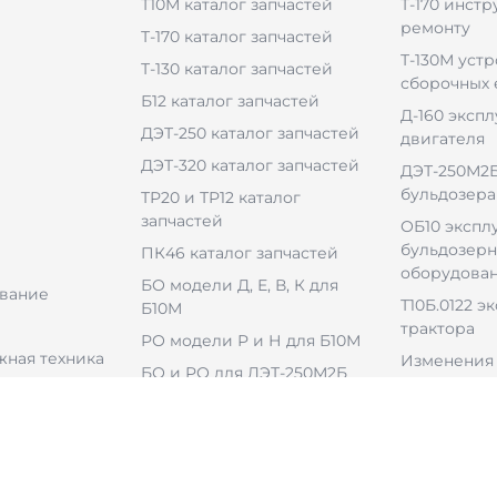
Т10М каталог запчастей
Т-170 инстр
ремонту
Т-170 каталог запчастей
Т-130М уст
Т-130 каталог запчастей
сборочных
Б12 каталог запчастей
Д-160 эксп
ДЭТ-250 каталог запчастей
двигателя
ДЭТ-320 каталог запчастей
ДЭТ-250М2Б
бульдозера
ТР20 и ТР12 каталог
запчастей
ОБ10 экспл
бульдозерн
ПК46 каталог запчастей
оборудова
БО модели Д, Е, В, К для
вание
Т10Б.0122 э
Б10М
трактора
РО модели Р и Н для Б10М
ная техника
Изменения 
БО и РО для ДЭТ-250М2Б
БО для ДЭТ-320Б1
ульдозерным
РО для ДЭТ-320Б1Р2
ем
В-46-6 каталог запчастей