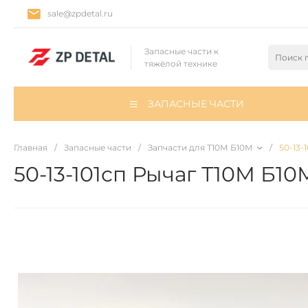
sale@zpdetal.ru
Запасные части к
тяжёлой технике
ЗАПАСНЫЕ ЧАСТИ
Главная
/
Запасные части
/
Запчасти для Т10М Б10М
/
50-13-
50-13-101сп Рычаг Т10М Б10