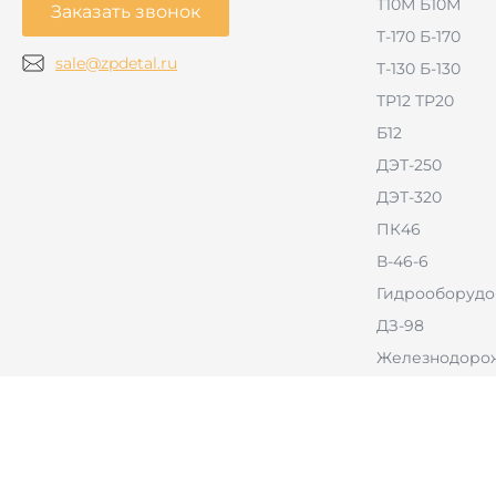
Т10М Б10М
Заказать звонок
Т-170 Б-170
sale@zpdetal.ru
Т-130 Б-130
ТР12 ТР20
Б12
ДЭТ-250
ДЭТ-320
ПК46
В-46-6
Гидрооборудо
ДЗ-98
Железнодорож
РВД
Тракторы с б
оборудовани