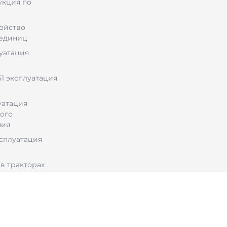
укция по
ройство
 единиц
луатация
1 эксплуатация
уатация
ого
ния
ксплуатация
в тракторах