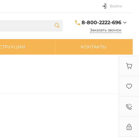
Войти
8-800-2222-696
Заказать звонок
8-800-2222-696
СТРУКЦИИ
КОНТАКТЫ
sale@zpdetal.ru