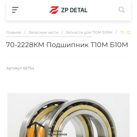
Главная
/
Запасные части
/
Запчасти для Т10М Б10М
/
70-2228
70-2228КМ Подшипник Т10М Б10М
Артикул
65754