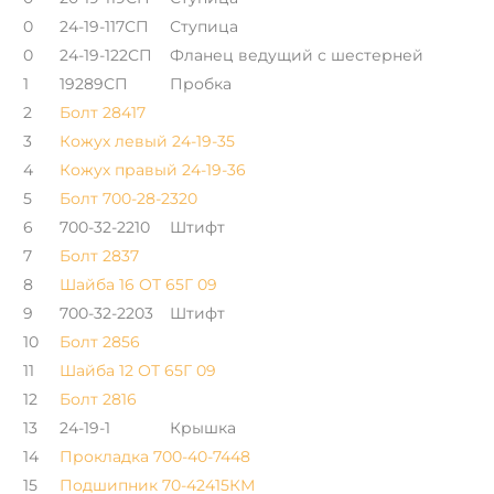
0
24-19-117СП
Ступица
0
24-19-122СП
Фланец ведущий с шестерней
1
19289СП
Пробка
2
Болт 28417
3
Кожух левый 24-19-35
4
Кожух правый 24-19-36
5
Болт 700-28-2320
6
700-32-2210
Штифт
7
Болт 2837
8
Шайба 16 ОТ 65Г 09
9
700-32-2203
Штифт
10
Болт 2856
11
Шайба 12 ОТ 65Г 09
12
Болт 2816
13
24-19-1
Крышка
14
Прокладка 700-40-7448
15
Подшипник 70-42415КМ