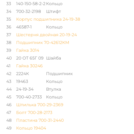
33
140-150-58-2-2
Кольцо
34
700-32-2198
Штифт
35
Корпус подшипника 24-19-38
36
46587-1
Кольцо
37
Шестерня двойная 20-19-24
38
Подшипник 70-42612КМ
39
Гайка 3014
40
20 ОТ 65Г 09
Шайба
41
Гайка 30246
42
2224К
Подшипник
43
19463
Кольцо
44
24-19-34
Втулка
45
700-40-2733
Кольцо
46
Шпилька 700-29-2369
47
Болт 700-28-2173
48
Пластина 700-31-2440
49
Кольцо 19404