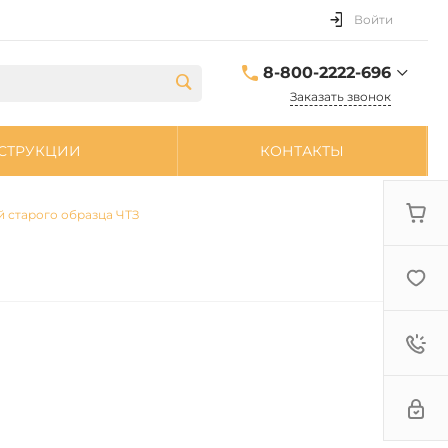
Войти
8-800-2222-696
Заказать звонок
8-800-2222-696
СТРУКЦИИ
КОНТАКТЫ
sale@zpdetal.ru
 старого образца ЧТЗ