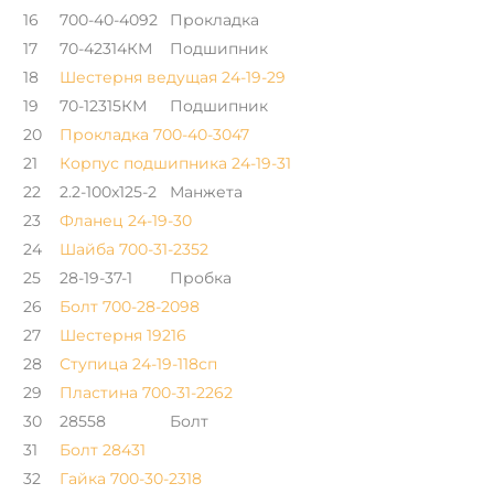
16
700-40-4092
Прокладка
17
70-42314КМ
Подшипник
18
Шестерня ведущая 24-19-29
19
70-12315КМ
Подшипник
20
Прокладка 700-40-3047
21
Корпус подшипника 24-19-31
22
2.2-100x125-2
Манжета
23
Фланец 24-19-30
24
Шайба 700-31-2352
25
28-19-37-1
Пробка
26
Болт 700-28-2098
27
Шестерня 19216
28
Ступица 24-19-118сп
29
Пластина 700-31-2262
30
28558
Болт
31
Болт 28431
32
Гайка 700-30-2318