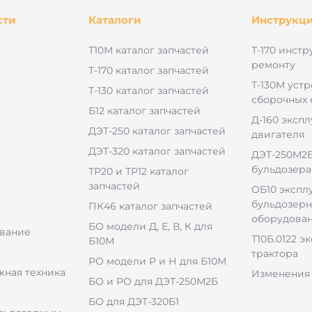
сти
Каталоги
Инструкц
Т10М каталог запчастей
Т-170 инстр
ремонту
Т-170 каталог запчастей
Т-130М уст
Т-130 каталог запчастей
сборочных
Б12 каталог запчастей
Д-160 эксп
ДЭТ-250 каталог запчастей
двигателя
ДЭТ-320 каталог запчастей
ДЭТ-250М2Б
бульдозера
ТР20 и ТР12 каталог
запчастей
ОБ10 экспл
бульдозерн
ПК46 каталог запчастей
оборудова
БО модели Д, Е, В, К для
вание
Т10Б.0122 э
Б10М
трактора
РО модели Р и Н для Б10М
ная техника
Изменения 
БО и РО для ДЭТ-250М2Б
БО для ДЭТ-320Б1