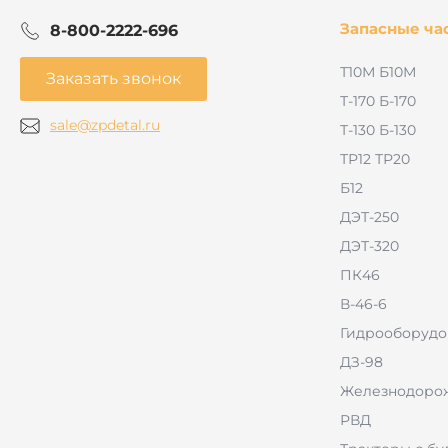
Запасные ча
8-800-2222-696
Т10М Б10М
Заказать звонок
Т-170 Б-170
sale@zpdetal.ru
Т-130 Б-130
ТР12 ТР20
Б12
ДЭТ-250
ДЭТ-320
ПК46
В-46-6
Гидрооборудо
ДЗ-98
Железнодорож
РВД