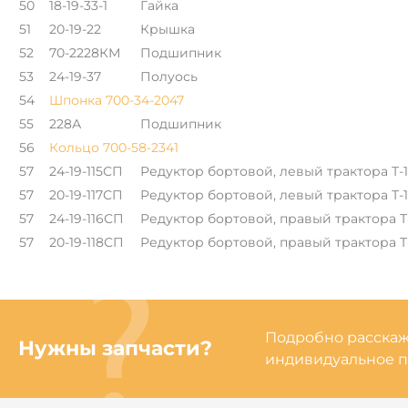
50
18-19-33-1
Гайка
51
20-19-22
Крышка
52
70-2228КМ
Подшипник
53
24-19-37
Полуось
54
Шпонка 700-34-2047
55
228А
Подшипник
56
Кольцо 700-58-2341
57
24-19-115СП
Редуктор бортовой, левый трактора Т-1
57
20-19-117СП
Редуктор бортовой, левый трактора Т-
57
24-19-116СП
Редуктор бортовой, правый трактора Т-
57
20-19-118СП
Редуктор бортовой, правый трактора Т
Подробно расскаже
Нужны запчасти?
индивидуальное п