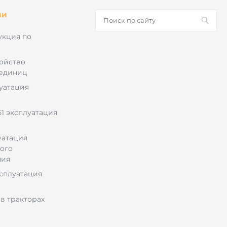
ии
укция по
ройство
 единиц
луатация
1 эксплуатация
уатация
ого
ния
ксплуатация
в тракторах