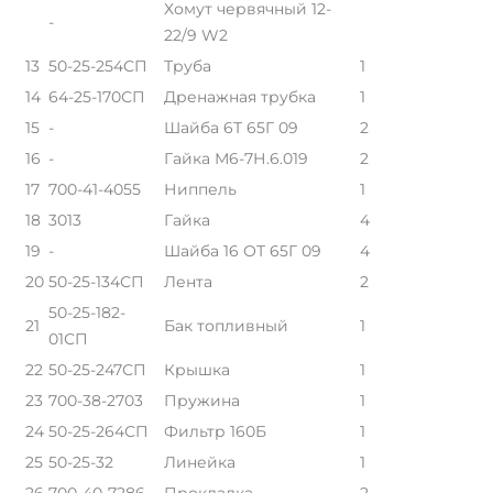
Хомут червячный 12-
-
22/9 W2
13
50-25-254СП
Труба
1
14
64-25-170СП
Дренажная трубка
1
15
-
Шайба 6Т 65Г 09
2
16
-
Гайка М6-7Н.6.019
2
17
700-41-4055
Ниппель
1
18
3013
Гайка
4
19
-
Шайба 16 ОТ 65Г 09
4
20
50-25-134СП
Лента
2
50-25-182-
21
Бак топливный
1
01СП
22
50-25-247СП
Крышка
1
23
700-38-2703
Пружина
1
24
50-25-264СП
Фильтр 160Б
1
25
50-25-32
Линейка
1
26
700-40-7286
Прокладка
2