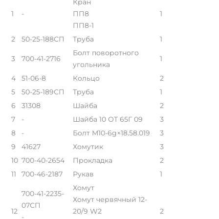
Кран
1
-
ПП8
1
ПП8-1
2
50-25-188СП
Труба
1
Болт поворотного
3
700-41-2716
1
угольника
4
51-06-8
Кольцо
2
5
50-25-189СП
Труба
1
6
31308
Шайба
2
7
-
Шайба 10 ОТ 65Г 09
3
8
-
Болт М10-6g×18.58.019
3
9
41627
Хомутик
3
10
700-40-2654
Прокладка
2
11
700-46-2187
Рукав
1
Хомут
700-41-2235-
Хомут червячный 12-
07СП
12
20/9 W2
2
-