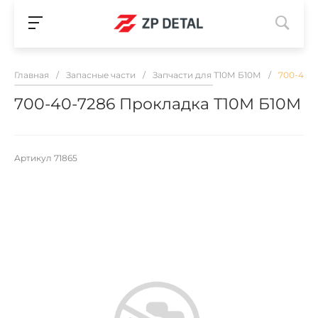
Главная
/
Запасные части
/
Запчасти для Т10М Б10М
/
700-40-
700-40-7286 Прокладка Т10М Б10М
Артикул
71865