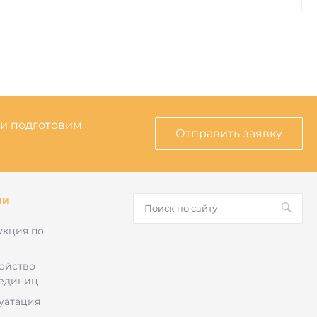
 и подготовим
Отправить заявку
ии
укция по
ройство
 единиц
луатация