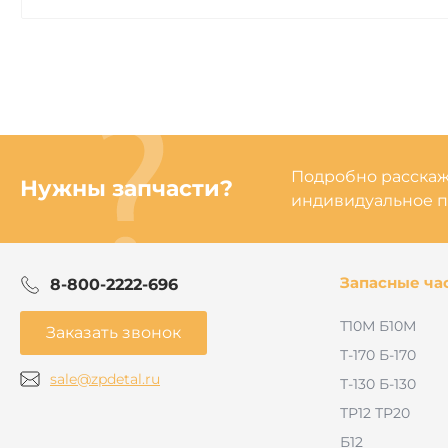
Подробно расскаже
Нужны запчасти?
индивидуальное п
Запасные ча
8-800-2222-696
Т10М Б10М
Заказать звонок
Т-170 Б-170
sale@zpdetal.ru
Т-130 Б-130
ТР12 ТР20
Б12