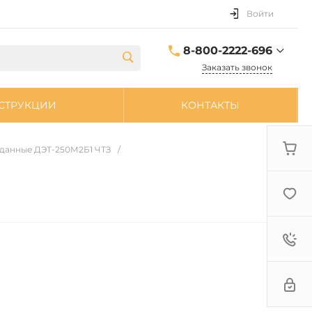
Войти
8-800-2222-696
Заказать звонок
8-800-2222-696
СТРУКЦИИ
КОНТАКТЫ
sale@zpdetal.ru
 данные ДЭТ-250М2Б1 ЧТЗ
/