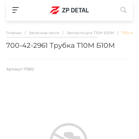
Главная
/
Запасные части
/
Запчасти для Т10М Б10М
/
700-42-2
700-42-2961 Трубка Т10М Б10М
Артикул
71382