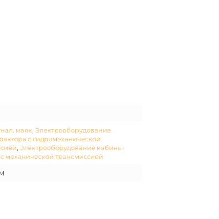
гнал, маяк
,
Электрооборудование
рактора с гидромеханической
ссией
,
Электрооборудование кабины
 с механической трансмиссией
0М