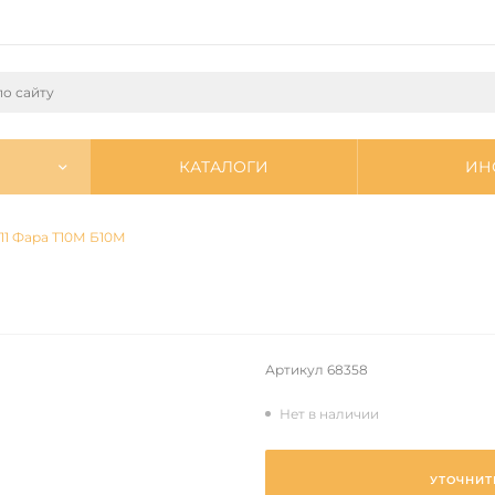
КАТАЛОГИ
ИН
711 Фара Т10М Б10М
Артикул
68358
Нет в наличии
УТОЧНИТ