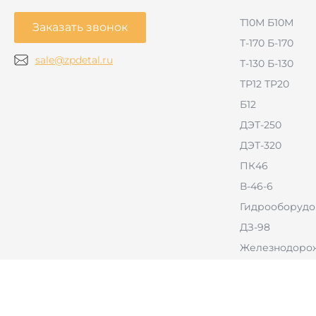
Т10М Б10М
Заказать звонок
Т-170 Б-170
sale@zpdetal.ru
Т-130 Б-130
ТР12 ТР20
Б12
ДЭТ-250
ДЭТ-320
ПК46
В-46-6
Гидрооборудо
ДЗ-98
Железнодорож
РВД
Тракторы с б
оборудовани