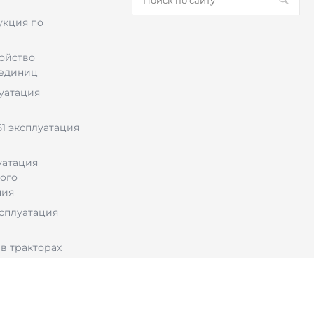
укция по
ройство
 единиц
луатация
1 эксплуатация
уатация
ого
ния
ксплуатация
в тракторах