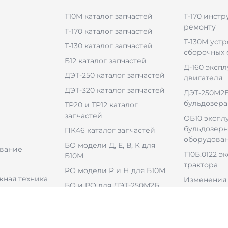
Т10М каталог запчастей
Т-170 инстр
ремонту
Т-170 каталог запчастей
Т-130М уст
Т-130 каталог запчастей
сборочных
Б12 каталог запчастей
Д-160 эксп
ДЭТ-250 каталог запчастей
двигателя
ДЭТ-320 каталог запчастей
ДЭТ-250М2Б
бульдозера
ТР20 и ТР12 каталог
запчастей
ОБ10 экспл
бульдозерн
ПК46 каталог запчастей
оборудова
БО модели Д, Е, В, К для
вание
Т10Б.0122 э
Б10М
трактора
РО модели Р и Н для Б10М
ная техника
Изменения 
БО и РО для ДЭТ-250М2Б
БО для ДЭТ-320Б1
ульдозерным
РО для ДЭТ-320Б1Р2
ем