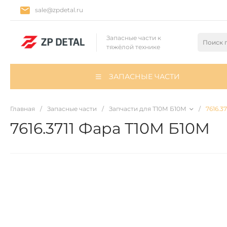
sale@zpdetal.ru
Запасные части к
тяжёлой технике
ЗАПАСНЫЕ ЧАСТИ
Главная
/
Запасные части
/
Запчасти для Т10М Б10М
/
7616.3
7616.3711 Фара Т10М Б10М