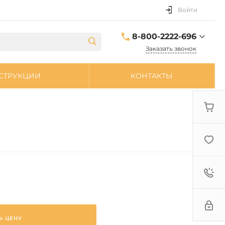
Войти
8-800-2222-696
Заказать звонок
8-800-2222-696
СТРУКЦИИ
КОНТАКТЫ
sale@zpdetal.ru
Ь ЦЕНУ