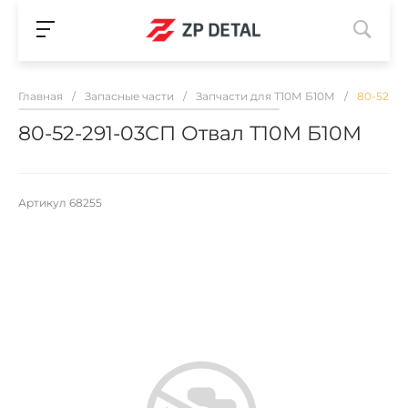
Главная
/
Запасные части
/
Запчасти для Т10М Б10М
/
80-52-29
80-52-291-03СП Отвал Т10М Б10М
Артикул
68255