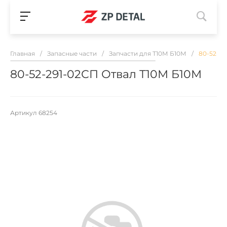
Главная
/
Запасные части
/
Запчасти для Т10М Б10М
/
80-52-29
80-52-291-02СП Отвал Т10М Б10М
Артикул
68254