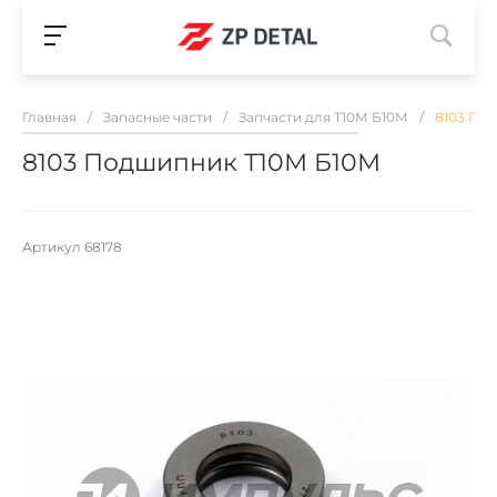
Главная
/
Запасные части
/
Запчасти для Т10М Б10М
/
8103 По
8103 Подшипник Т10М Б10М
Артикул
68178