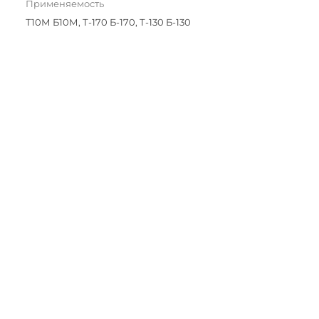
Применяемость
Т10М Б10М, Т-170 Б-170, Т-130 Б-130