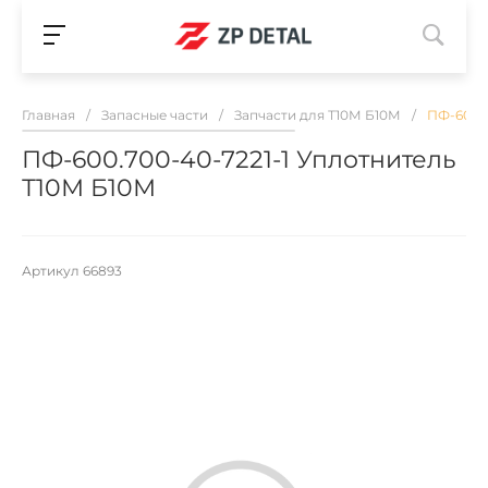
Главная
/
Запасные части
/
Запчасти для Т10М Б10М
/
ПФ-600.7
ПФ-600.700-40-7221-1 Уплотнитель
Т10М Б10М
Артикул
66893