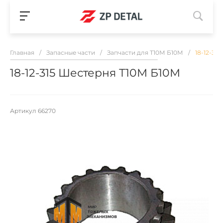
Главная
/
Запасные части
/
Запчасти для Т10М Б10М
/
18-12-31
18-12-315 Шестерня Т10М Б10М
Артикул
66270