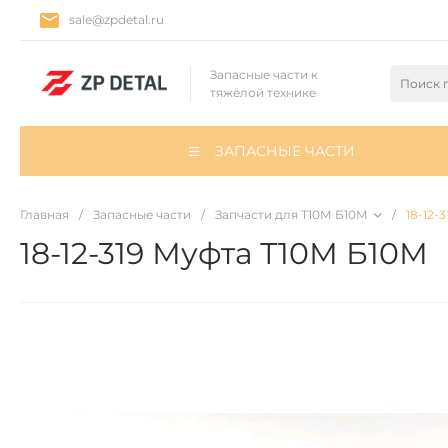
sale@zpdetal.ru
Запасные части к
тяжёлой технике
ЗАПАСНЫЕ ЧАСТИ
Главная
/
Запасные части
/
Запчасти для Т10М Б10М
/
18-12-
18-12-319 Муфта Т10М Б10М