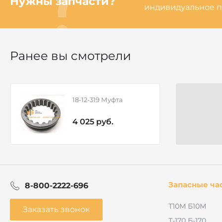
Нужны запчасти?
индивидуальное п
Ранее вы смотрели
18-12-319 Муфта
4 025 руб.
Запасные ча
8-800-2222-696
Т10М Б10М
Заказать звонок
Т-170 Б-170