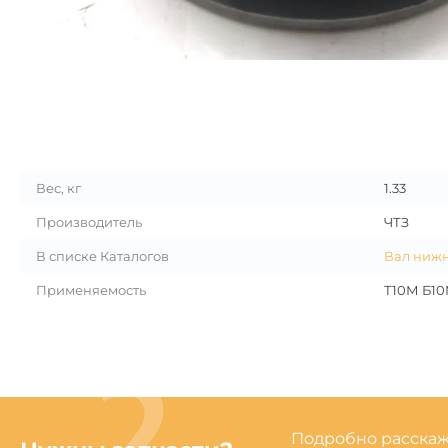
Вес, кг
1.33
Производитель
ЧТЗ
В списке Каталогов
Вал ниж
Применяемость
Т10М Б10М
Подробно расскаже