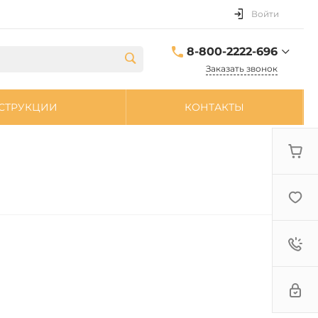
Войти
8-800-2222-696
Заказать звонок
8-800-2222-696
СТРУКЦИИ
КОНТАКТЫ
sale@zpdetal.ru