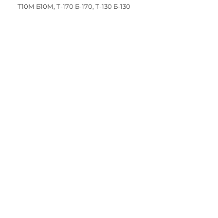
Т10М Б10М, Т-170 Б-170, Т-130 Б-130