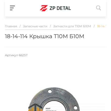
Главная
/
Запасные части
/
Запчасти для Т10М Б10М
/
18-14-11
18-14-114 Крышка Т10М Б10М
Артикул
66257