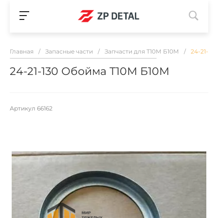
Главная
/
Запасные части
/
Запчасти для Т10М Б10М
/
24-21-13
24-21-130 Обойма Т10М Б10М
Артикул
66162