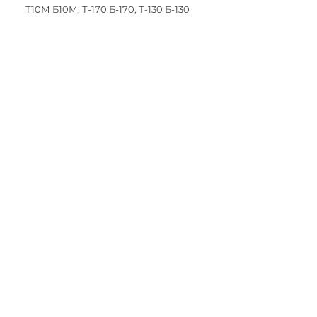
Т10М Б10М, Т-170 Б-170, Т-130 Б-130