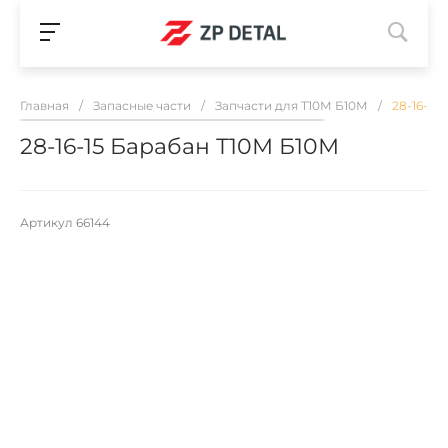
Главная
/
Запасные части
/
Запчасти для Т10М Б10М
/
28-16-15
28-16-15 Барабан Т10М Б10М
Артикул
66144