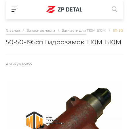
Главная
/
Запасные части
/
Запчасти для Т10М Б10М
/
50-50-19
50-50-195сп Гидрозамок Т10М Б10М
Артикул
65955