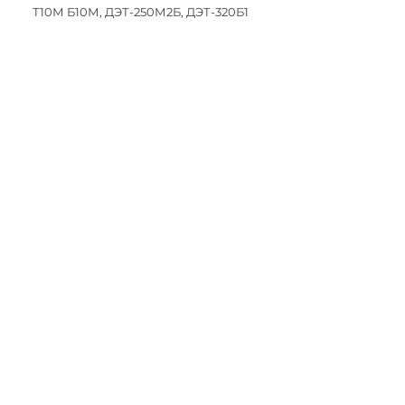
Т10М Б10М, ДЭТ-250М2Б, ДЭТ-320Б1