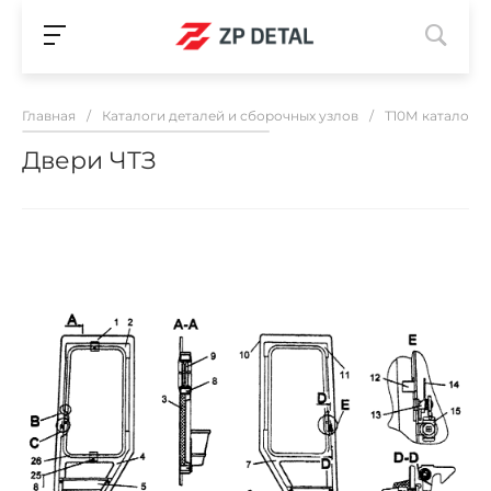
Главная
/
Каталоги деталей и сборочных узлов
/
Т10М каталог з
Двери ЧТЗ