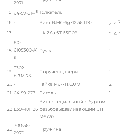
2971
15
5
Толкатель
1
64-59-314
16
-
Винт В.М6-6gх12.58.Ц9.ч
5
2; 4
17
-
Шайба 6Т 65Г 09
5
2; 4
80-
6105300-А1
18
Ручка
1
5
3302-
19
Поручень двери
1
8202200
20
-
Гайка М6-7Н.6.019
2
21
64-59-277
Ригель
1
Винт специальный с буртом
22
Е39410П26
резьбовыдавливающий СП
1
М6x20
700-38-
23
Пружина
1
2970