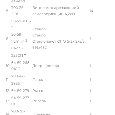
2802-01
700-35-
Винт самонарезающиий
8
14
2191
самосверлящий 4,2x19
50-59-1666
2
Стекло
50-59-
Стекло
9
1
3
Стеклопакет СПО 5/3x12x5/3
1666-01
914x482
64-59-
4
235СП
64-59-268-
10
Дверь (левая)
1
01СП
700-42-
11
Панель
1
5
2935
12
64-59-279
Рычаг
1
64-59-277-
13
Ригель
1
01
700-38-
14
Пружина
1