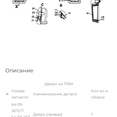
Описание
Двери на Т10М
Номер
Кол-во в
#
Наименование детали
запчасти
сборке
64-59-
267СП
Дверь (правая)
1
64-59-267-