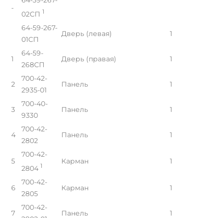
-
1
02СП
64-59-267-
Дверь (левая)
1
01СП
64-59-
1
Дверь (правая)
1
268СП
700-42-
2
Панель
1
2935-01
700-40-
3
Панель
1
9330
700-42-
4
Панель
1
2802
700-42-
5
Карман
1
1
2804
700-42-
6
Карман
1
2805
700-42-
7
Панель
1