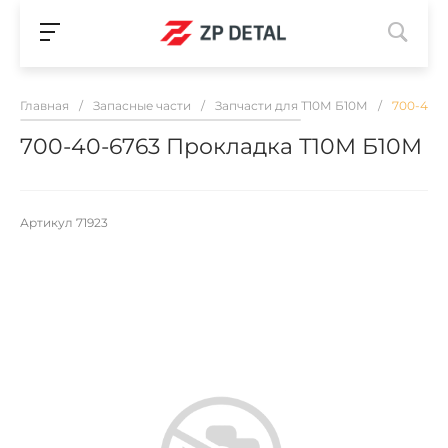
Главная
/
Запасные части
/
Запчасти для Т10М Б10М
/
700-40-
700-40-6763 Прокладка Т10М Б10М
Артикул
71923