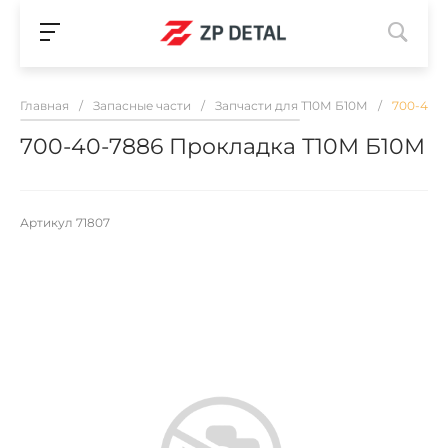
Главная
/
Запасные части
/
Запчасти для Т10М Б10М
/
700-40-
700-40-7886 Прокладка Т10М Б10М
Артикул
71807