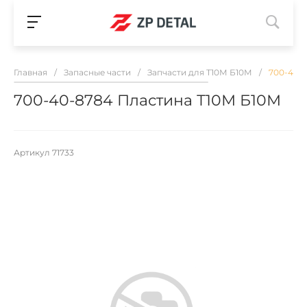
Главная
/
Запасные части
/
Запчасти для Т10М Б10М
/
700-40-
700-40-8784 Пластина Т10М Б10М
Артикул
71733