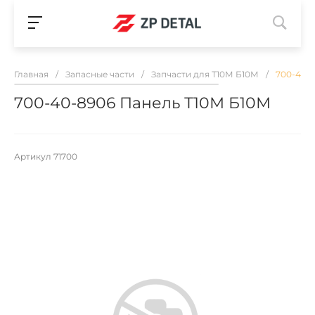
Главная
/
Запасные части
/
Запчасти для Т10М Б10М
/
700-40-
700-40-8906 Панель Т10М Б10М
Артикул
71700