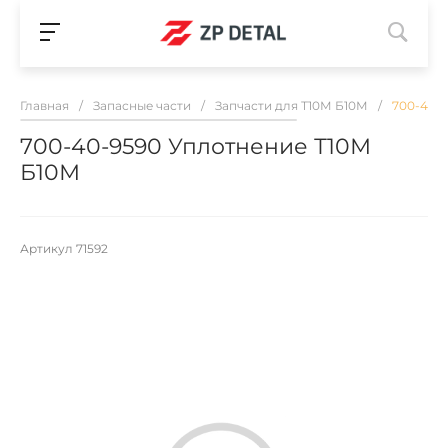
Главная
/
Запасные части
/
Запчасти для Т10М Б10М
/
700-40-
700-40-9590 Уплотнение Т10М
Б10М
Артикул
71592