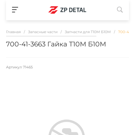
Главная
/
Запасные части
/
Запчасти для Т10М Б10М
/
700-41-3
700-41-3663 Гайка Т10М Б10М
Артикул
71465