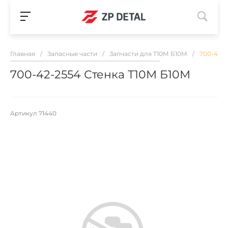
Главная
/
Запасные части
/
Запчасти для Т10М Б10М
/
700-42-2
700-42-2554 Стенка Т10М Б10М
Артикул
71440