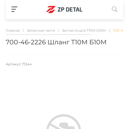
Главная
/
Запасные части
/
Запчасти для Т10М Б10М
/
700-46-
700-46-2226 Шланг Т10М Б10М
Артикул
71344