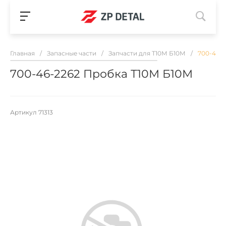
Главная
/
Запасные части
/
Запчасти для Т10М Б10М
/
700-46-
700-46-2262 Пробка Т10М Б10М
Артикул
71313