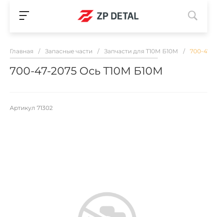
Главная
/
Запасные части
/
Запчасти для Т10М Б10М
/
700-47-2
700-47-2075 Ось Т10М Б10М
Артикул
71302