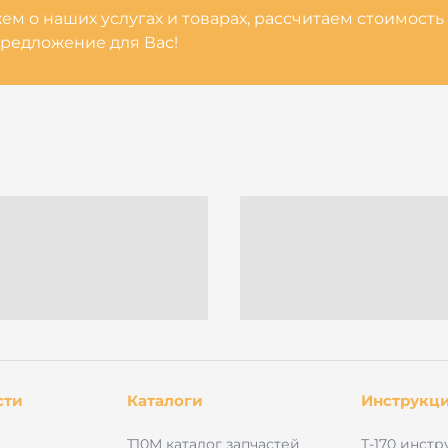
м о наших услугах и товарах, рассчитаем стоимость
редложение для Вас!
сти
Каталоги
Инструкц
Т10М каталог запчастей
Т-170 инстр