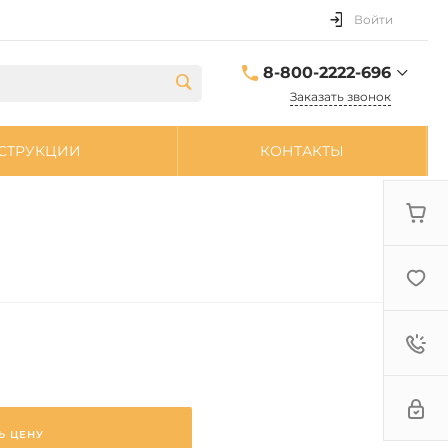
Войти
8-800-2222-696
Заказать звонок
8-800-2222-696
СТРУКЦИИ
КОНТАКТЫ
sale@zpdetal.ru
Ь ЦЕНУ