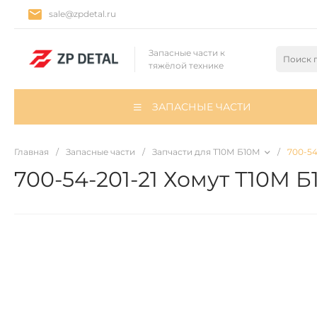
sale@zpdetal.ru
Запасные части к
тяжёлой технике
ЗАПАСНЫЕ ЧАСТИ
Главная
/
Запасные части
/
Запчасти для Т10М Б10М
/
700-54
700-54-201-21 Хомут Т10М 