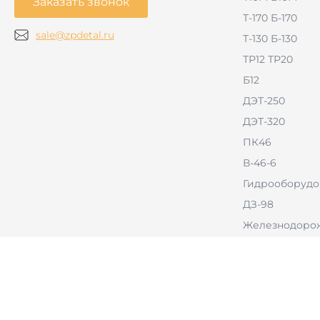
Заказать звонок
Т-170 Б-170
sale@zpdetal.ru
Т-130 Б-130
ТР12 ТР20
Б12
ДЭТ-250
ДЭТ-320
ПК46
В-46-6
Гидрооборудо
ДЗ-98
Железнодорож
РВД
Тракторы с б
оборудовани