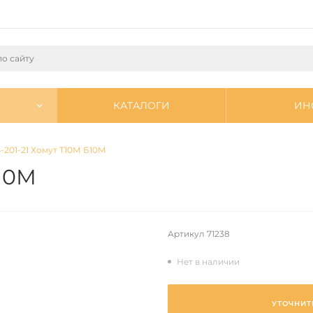
КАТАЛОГИ
ИН
-201-21 Хомут Т10М Б10М
Б10М
Артикул
71238
Нет в наличии
УТОЧНИТ