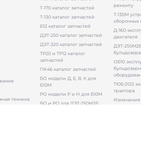
ремонту
Т-170 каталог запчастей
Т-130М уст
Т-130 каталог запчастей
сборочных
Б12 каталог запчастей
Д-160 эксп
ДЭТ-250 каталог запчастей
двигателя
ДЭТ-320 каталог запчастей
ДЭТ-250М2Б
бульдозера
ТР20 и ТР12 каталог
запчастей
ОБ10 экспл
бульдозерн
ПК46 каталог запчастей
оборудова
БО модели Д, Е, В, К для
вание
Т10Б.0122 э
Б10М
трактора
РО модели Р и Н для Б10М
ная техника
Изменения 
БО и РО для ДЭТ-250М2Б
БО для ДЭТ-320Б1
ульдозерным
РО для ДЭТ-320Б1Р2
ем
В-46-6 каталог запчастей