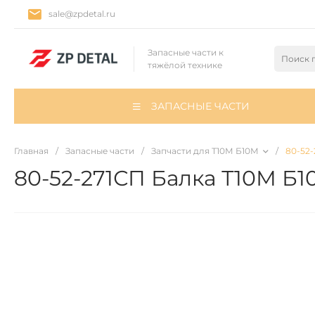
sale@zpdetal.ru
Запасные части к
тяжёлой технике
ЗАПАСНЫЕ ЧАСТИ
Главная
/
Запасные части
/
Запчасти для Т10М Б10М
/
80-52-
80-52-271СП Балка Т10М Б