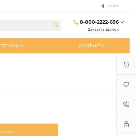
Войти
8-800-2222-696
Заказать звонок
8-800-2222-696
СТРУКЦИИ
КОНТАКТЫ
sale@zpdetal.ru
Ь ЦЕНУ