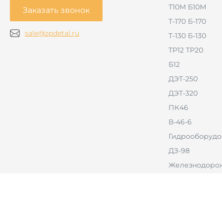
Т10М Б10М
Заказать звонок
Т-170 Б-170
sale@zpdetal.ru
Т-130 Б-130
ТР12 ТР20
Б12
ДЭТ-250
ДЭТ-320
ПК46
В-46-6
Гидрооборудо
ДЗ-98
Железнодорож
РВД
Тракторы с б
оборудовани