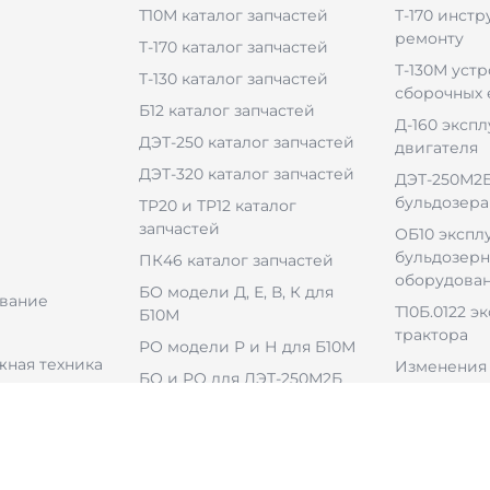
Т10М каталог запчастей
Т-170 инстр
ремонту
Т-170 каталог запчастей
Т-130М уст
Т-130 каталог запчастей
сборочных
Б12 каталог запчастей
Д-160 эксп
ДЭТ-250 каталог запчастей
двигателя
ДЭТ-320 каталог запчастей
ДЭТ-250М2Б
бульдозера
ТР20 и ТР12 каталог
запчастей
ОБ10 экспл
бульдозерн
ПК46 каталог запчастей
оборудова
БО модели Д, Е, В, К для
вание
Т10Б.0122 э
Б10М
трактора
РО модели Р и Н для Б10М
ная техника
Изменения 
БО и РО для ДЭТ-250М2Б
БО для ДЭТ-320Б1
ульдозерным
РО для ДЭТ-320Б1Р2
ем
В-46-6 каталог запчастей