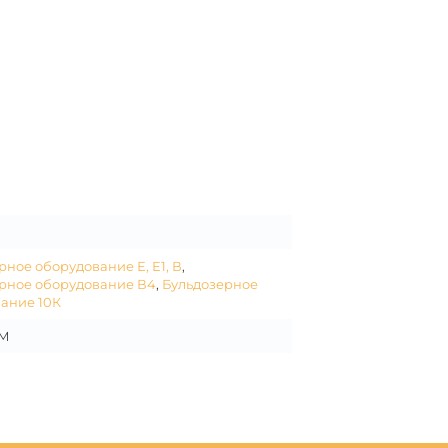
рное оборудование Е, Е1, В
,
рное оборудование В4
,
Бульдозерное
ание 10К
0М