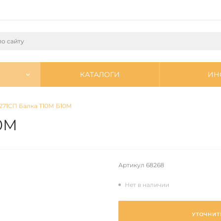
КАТАЛОГИ
ИН
271СП Балка Т10М Б10М
10М
Артикул
68268
Нет в наличии
УТОЧНИТ