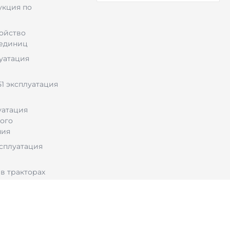
укция по
ройство
 единиц
луатация
1 эксплуатация
уатация
ого
ния
ксплуатация
в тракторах