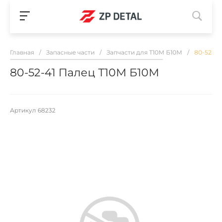
Главная
/
Запасные части
/
Запчасти для Т10М Б10М
/
80-52-41
80-52-41 Палец Т10М Б10М
Артикул
68232