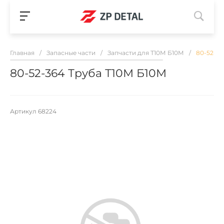
Главная
/
Запасные части
/
Запчасти для Т10М Б10М
/
80-52-36
80-52-364 Труба Т10М Б10М
Артикул
68224