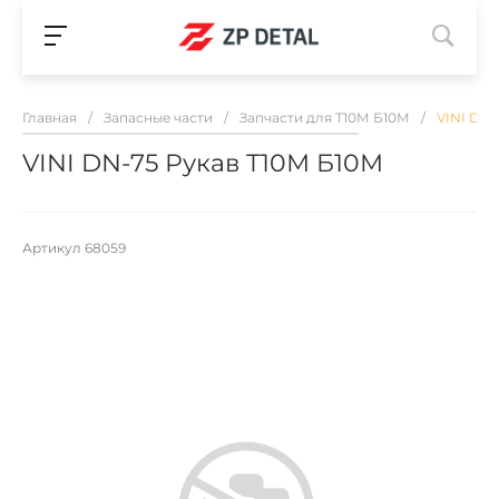
Главная
/
Запасные части
/
Запчасти для Т10М Б10М
/
VINI DN-
VINI DN-75 Рукав Т10М Б10М
Артикул
68059