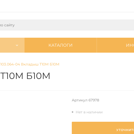
КАТАЛОГИ
ИН
-103.064-04 Вкладыш Т10М Б10М
 Т10М Б10М
Артикул
67978
Нет в наличии
УТОЧНИТ