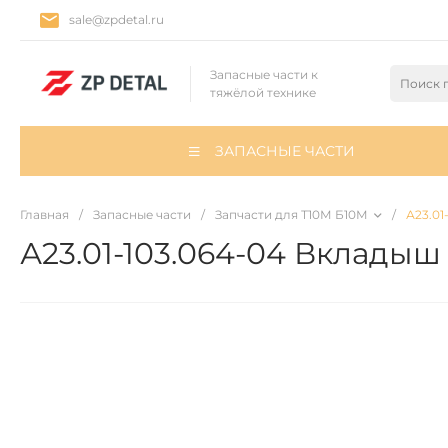
sale@zpdetal.ru
Запасные части к
тяжёлой технике
ЗАПАСНЫЕ ЧАСТИ
Главная
/
Запасные части
/
Запчасти для Т10М Б10М
/
А23.01
А23.01-103.064-04 Вкладыш