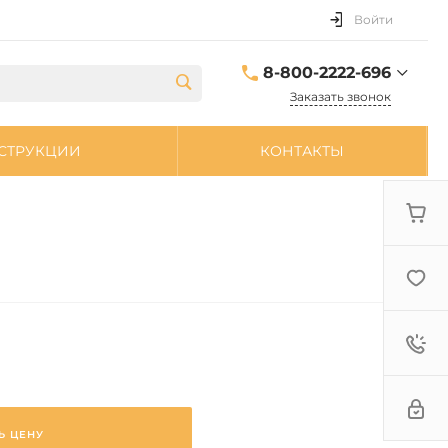
Войти
8-800-2222-696
Заказать звонок
8-800-2222-696
СТРУКЦИИ
КОНТАКТЫ
sale@zpdetal.ru
Ь ЦЕНУ