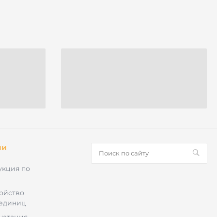
ии
укция по
ройство
 единиц
луатация