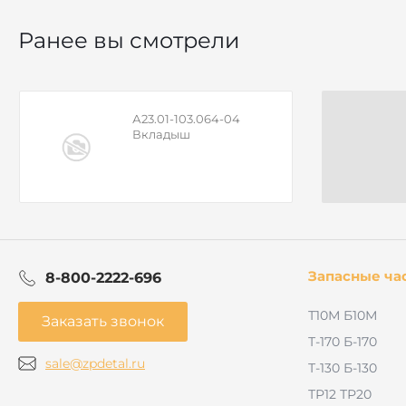
Ранее вы смотрели
А23.01-103.064-04
Вкладыш
Запасные ча
8-800-2222-696
Т10М Б10М
Заказать звонок
Т-170 Б-170
sale@zpdetal.ru
Т-130 Б-130
ТР12 ТР20