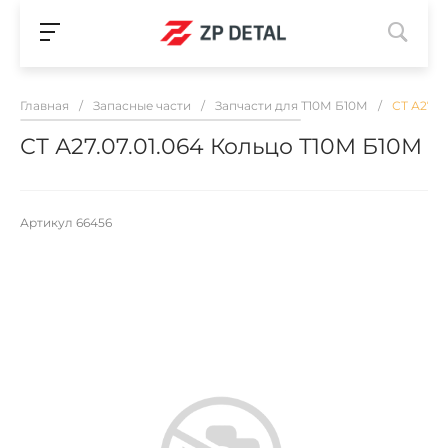
Главная
/
Запасные части
/
Запчасти для Т10М Б10М
/
СТ А27.0
СТ А27.07.01.064 Кольцо Т10М Б10М
Артикул
66456