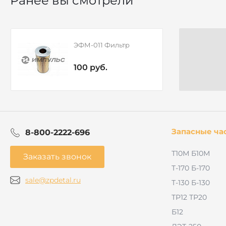
Ранее вы смотрели
ЭФМ-011 Фильтр
100 руб.
Запасные ча
8-800-2222-696
Т10М Б10М
Заказать звонок
Т-170 Б-170
sale@zpdetal.ru
Т-130 Б-130
ТР12 ТР20
Б12