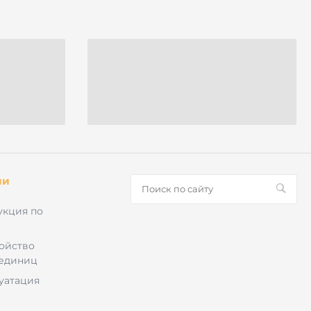
ии
укция по
ройство
 единиц
луатация