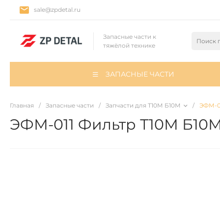
sale@zpdetal.ru
Запасные части к
тяжёлой технике
ЗАПАСНЫЕ ЧАСТИ
Главная
/
Запасные части
/
Запчасти для Т10М Б10М
/
ЭФМ-0
ЭФМ-011 Фильтр Т10М Б10