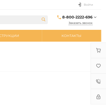
Войти
8-800-2222-696
Заказать звонок
8-800-2222-696
СТРУКЦИИ
КОНТАКТЫ
sale@zpdetal.ru