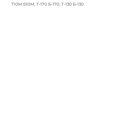
Т10М Б10М, Т-170 Б-170, Т-130 Б-130