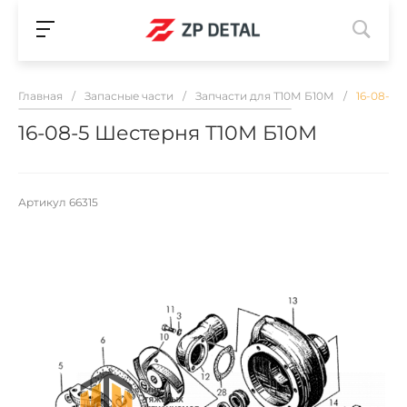
Главная
/
Запасные части
/
Запчасти для Т10М Б10М
/
16-08-5 
16-08-5 Шестерня Т10М Б10М
Артикул
66315