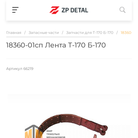
Главная
/
Запасные части
/
Запчасти для Т-170 Б-170
/
18360-01
18360-01сп Лента Т-170 Б-170
Артикул
66219