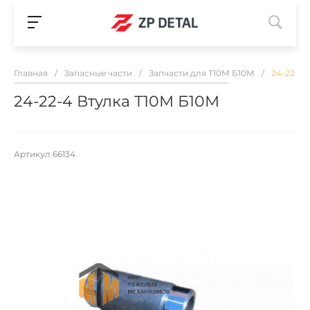
Главная
/
Запасные части
/
Запчасти для Т10М Б10М
/
24-22-4 
24-22-4 Втулка Т10М Б10М
Артикул
66134