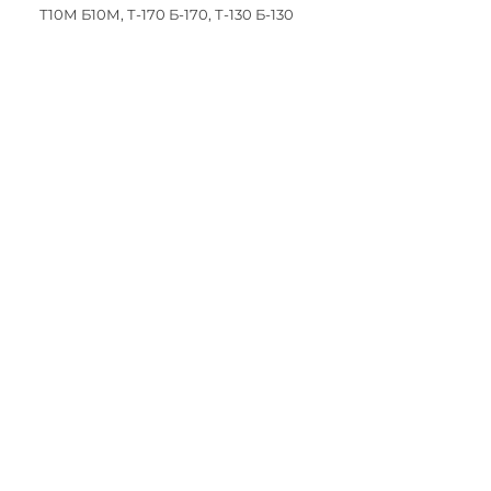
Т10М Б10М, Т-170 Б-170, Т-130 Б-130