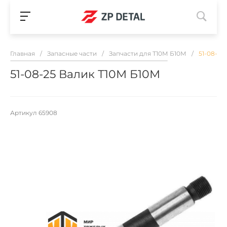
Главная
/
Запасные части
/
Запчасти для Т10М Б10М
/
51-08-25
51-08-25 Валик Т10М Б10М
Артикул
65908