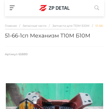
Главная
/
Запасные части
/
Запчасти для Т10М Б10М
/
51-66-1с
51-66-1сп Механизм Т10М Б10М
Артикул
65889