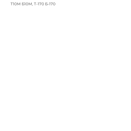
Т10М Б10М, Т-170 Б-170