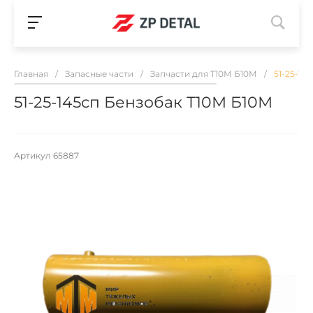
Главная
/
Запасные части
/
Запчасти для Т10М Б10М
/
51-25-14
51-25-145сп Бензобак Т10М Б10М
Артикул
65887