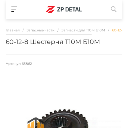
Главная
/
Запасные части
/
Запчасти для Т10М Б10М
/
60-12-8 
60-12-8 Шестерня Т10М Б10М
Артикул
65862