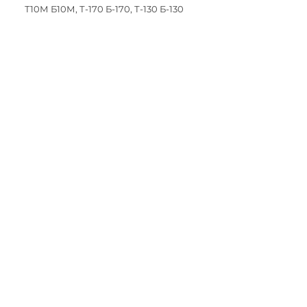
Т10М Б10М, Т-170 Б-170, Т-130 Б-130